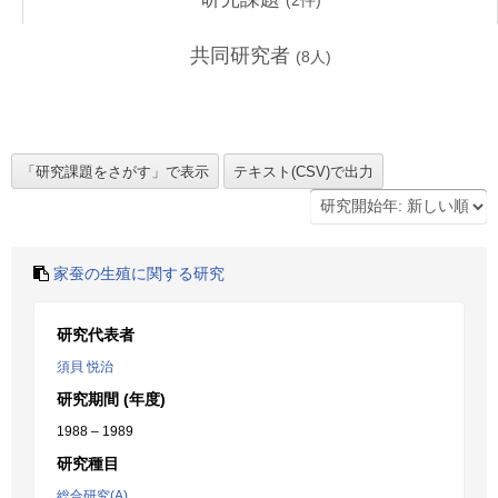
(
2
件)
共同研究者
(
8
人)
家蚕の生殖に関する研究
研究代表者
須貝 悦治
研究期間 (年度)
1988 – 1989
研究種目
総合研究(A)