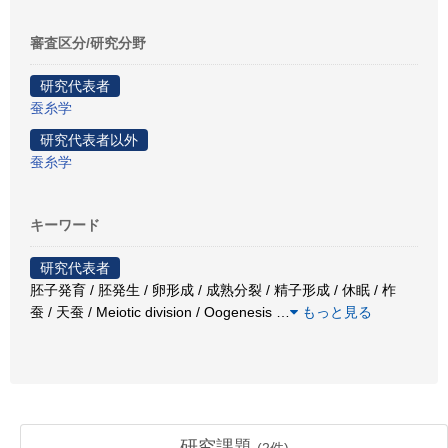
審査区分/研究分野
研究代表者
蚕糸学
研究代表者以外
蚕糸学
キーワード
研究代表者
胚子発育 / 胚発生 / 卵形成 / 成熟分裂 / 精子形成 / 休眠 / 柞
蚕 / 天蚕 / Meiotic division / Oogenesis
…
もっと見る
研究課題