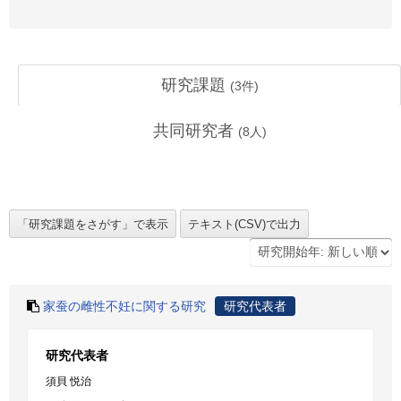
研究課題
(
3
件)
共同研究者
(
8
人)
家蚕の雌性不妊に関する研究
研究代表者
研究代表者
須貝 悦治