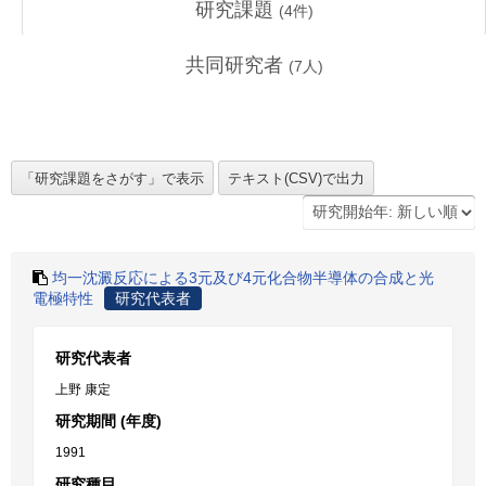
研究課題
(
4
件)
共同研究者
(
7
人)
均一沈澱反応による3元及び4元化合物半導体の合成と光
電極特性
研究代表者
研究代表者
上野 康定
研究期間 (年度)
1991
研究種目