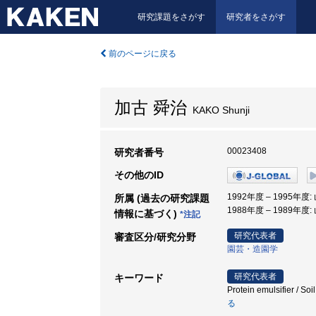
研究課題をさがす
研究者をさがす
前のページに戻る
加古 舜治
KAKO Shunji
00023408
研究者番号
その他のID
1992年度 – 1995年度
所属 (過去の研究課題
1988年度 – 1989年度
情報に基づく)
*注記
研究代表者
審査区分/研究分野
園芸・造園学
研究代表者
キーワード
Protein emulsifier / S
る