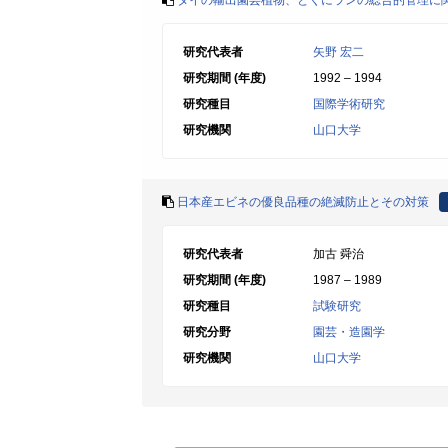
タイの輸出園芸植物、とくにランの総合的管理に
研究代表者
矢野 宏二
研究期間 (年度)
1992 – 1994
研究種目
国際学術研究
研究機関
山口大学
日本産エビネの優良品種の絶滅防止とその対策
研究代表者
加古 舜治
研究期間 (年度)
1987 – 1989
研究種目
試験研究
研究分野
園芸・造園学
研究機関
山口大学