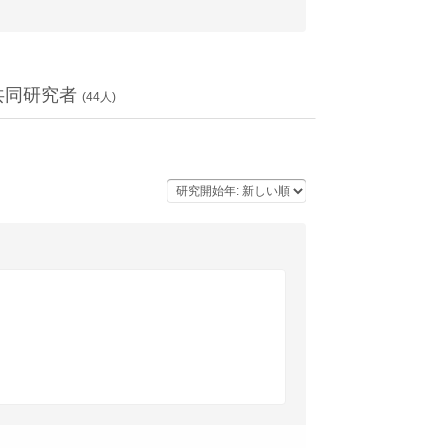
共同研究者
(
44
人)