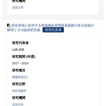
研究機関
北里大学
発生母地に依存する骨組織由来間葉系細胞の多分化能の
解明とその臨床的意義
研究代表者
研究代表者
山崎 安晴
研究期間 (年度)
2017 – 2019
研究種目
基盤研究(C)
研究分野
外科系歯学
研究機関
北里大学