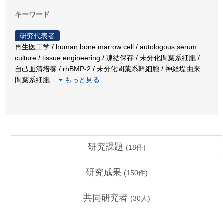
キーワード
研究代表者
再生医工学 / human bone marrow cell / autologous serum
culture / tissue engineering / 凍結保存 / 未分化間葉系細胞 /
自己血清培養 / rhBMP-2 / 未分化間葉系幹細胞 / 神経堤由来
間葉系細胞
…
もっと見る
研究課題
(
18
件)
研究成果
(
150
件)
共同研究者
(
30
人)