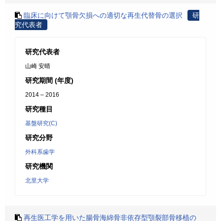
臨床に向けて顎骨欠損への適切な再生代替骨の選択
研
究代表者
研究代表者
山崎 安晴
研究期間 (年度)
2014 – 2016
研究種目
基盤研究(C)
研究分野
外科系歯学
研究機関
北里大学
再生医工学を用いた腸骨海綿骨非依存型顎裂部骨移植の