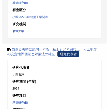
基盤研究(B)
審査区分
小区分22030:地盤工学関連
研究機関
名城大学
自然災害時に脆弱化する「粘土もどき細粒土」人工地盤
の安定性評価法と対策法の確立
研究代表者
研究代表者
小高 猛司
研究期間 (年度)
2024
研究種目
基盤研究(B)