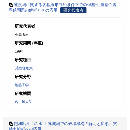
速度場に関する各種線形制約条件下での弾塑性,剛塑性境
界値問題の解析とその応用
研究代表者
研究代表者
小高 猛司
研究期間 (年度)
1994
研究種目
奨励研究(A)
研究分野
地盤工学
研究機関
名古屋大学
飽和粘性土の水-土連成場での破壊機構の解明と変形・支
持力解析への応用