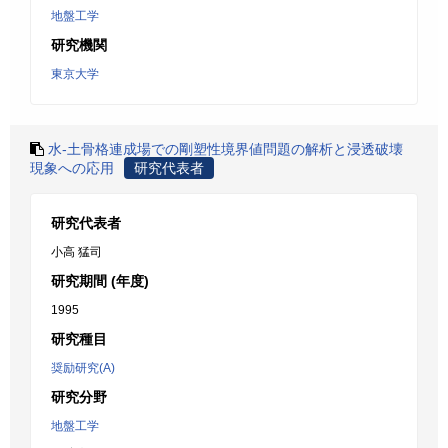
地盤工学
研究機関
東京大学
水-土骨格連成場での剛塑性境界値問題の解析と浸透破壊
現象への応用
研究代表者
研究代表者
小高 猛司
研究期間 (年度)
1995
研究種目
奨励研究(A)
研究分野
地盤工学