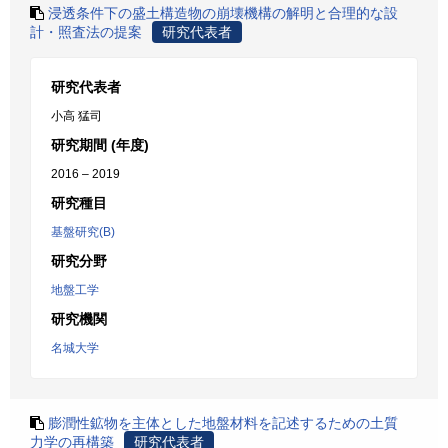
浸透条件下の盛土構造物の崩壊機構の解明と合理的な設
計・照査法の提案
研究代表者
研究代表者
小高 猛司
研究期間 (年度)
2016 – 2019
研究種目
基盤研究(B)
研究分野
地盤工学
研究機関
名城大学
膨潤性鉱物を主体とした地盤材料を記述するための土質
力学の再構築
研究代表者