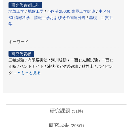
研究代表者以外
地盤工学
/
地盤工学
/
小区分25030:防災工学関連
/
中区分
60:情報科学、情報工学およびその関連分野
/
基礎・土質工
学
キーワード
研究代表者
三軸試験 / 有限要素法 / 河川堤防 / 一面せん断試験 / 一面せ
ん断 / ベントナイト / 液状化 / 浸透破壊 / 粘性土 / パイピン
グ
…
もっと見る
研究課題
(
31
件)
研究成果
(
205
件)