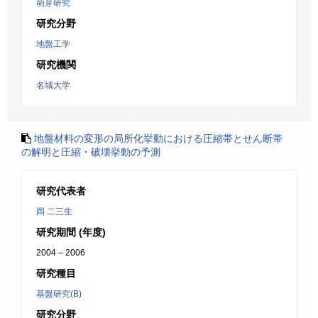
萌芽研究
研究分野
地盤工学
研究機関
名城大学
地盤材料の変形の局所化挙動における圧縮帯とせん断帯
の解明と圧縮・破壊挙動の予測
研究代表者
岡 二三生
研究期間 (年度)
2004 – 2006
研究種目
基盤研究(B)
研究分野