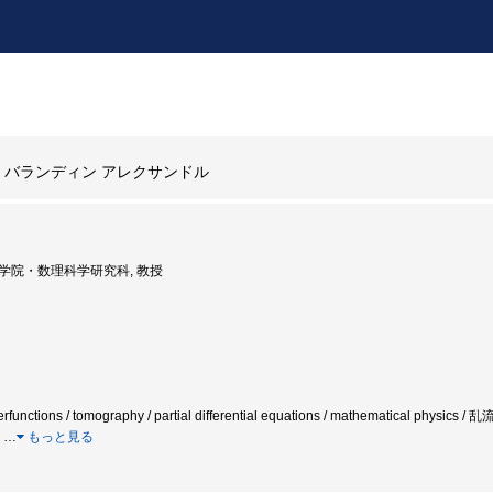
バランディン アレクサンドル
 大学院・数理科学研究科, 教授
yperfunctions / tomography / partial differential equations / mathematic
素
…
もっと見る