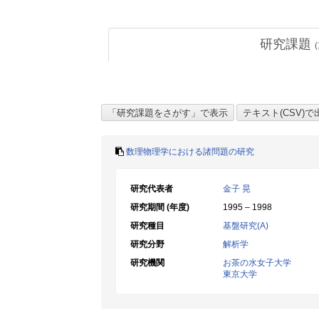
研究課題
(
数理物理学における諸問題の研究
研究代表者
金子 晃
研究期間 (年度)
1995 – 1998
研究種目
基盤研究(A)
研究分野
解析学
研究機関
お茶の水女子大学
東京大学