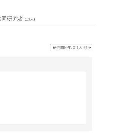
共同研究者
(
13
人)