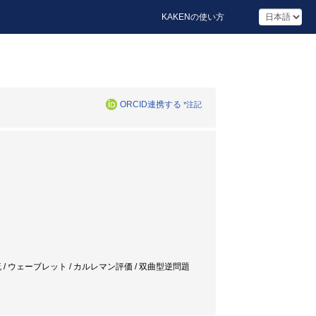
KAKENの使い方
ORCID連携する
*注記
al physics / 乱流 / ウェーブレット / カルレマン評価 / 双曲型逆問題