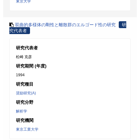
東京大学
双曲的多様体の剛性と離散群のエルゴード性の研究
研
究代表者
研究代表者
松崎 克彦
研究期間 (年度)
1994
研究種目
奨励研究(A)
研究分野
解析学
研究機関
東京工業大学