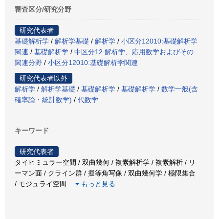
審査区分/研究分野
研究代表者
基礎解析学
/
解析学基礎
/
解析学
/
小区分12010:基礎解析学
関連
/
基礎解析学
/
中区分12:解析学、応用数学およびその
関連分野
/
小区分12010:基礎解析学関連
研究代表者以外
解析学
/
解析学基礎
/
基礎解析学
/
基礎解析学
/
数学一般(含
確率論・統計数学)
/
代数学
キーワード
研究代表者
タイヒミュラー空間 / 双曲幾何 / 複素解析学 / 複素解析 / リ
ーマン面 / クライン群 / 擬等角写像 / 双曲幾何学 / 極限集合
/ モジュライ空間
…
もっと見る