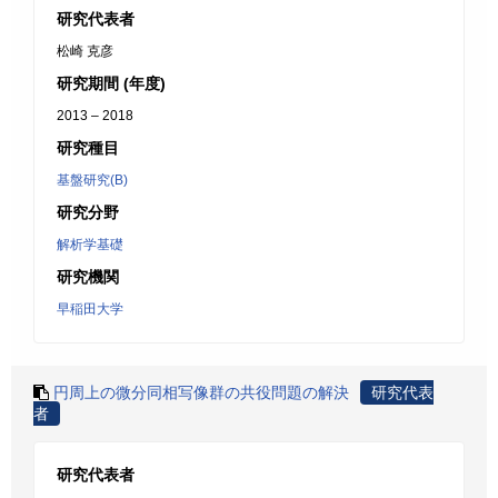
研究代表者
松崎 克彦
研究期間 (年度)
2013 – 2018
研究種目
基盤研究(B)
研究分野
解析学基礎
研究機関
早稲田大学
円周上の微分同相写像群の共役問題の解決
研究代表
者
研究代表者