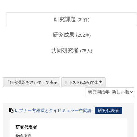
研究課題
(
32
件)
研究成果
(
252
件)
共同研究者
(
75
人)
レブナー方程式とタイヒミュラー空間論
研究代表者
研究代表者
松崎 克彦