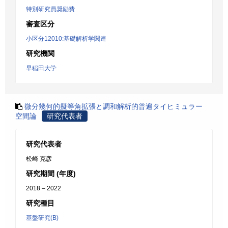
特別研究員奨励費
審査区分
小区分12010:基礎解析学関連
研究機関
早稲田大学
微分幾何的擬等角拡張と調和解析的普遍タイヒミュラー
空間論
研究代表者
研究代表者
松崎 克彦
研究期間 (年度)
2018 – 2022
研究種目
基盤研究(B)