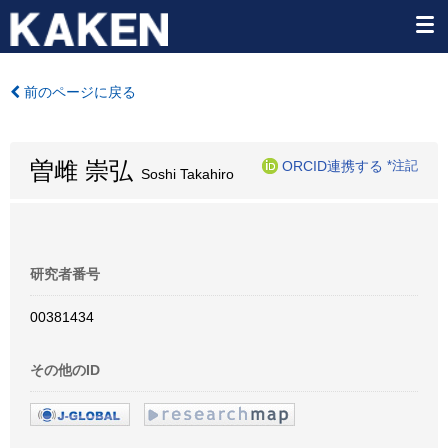
前のページに戻る
曽雌 崇弘
ORCID連携する
*注記
Soshi Takahiro
研究者番号
00381434
その他のID