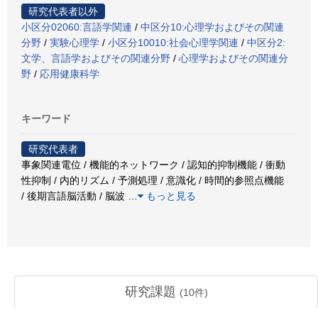
研究代表者以外
小区分02060:言語学関連
/
中区分10:心理学およびその関連
分野
/
実験心理学
/
小区分10010:社会心理学関連
/
中区分2:
文学、言語学およびその関連分野
/
心理学およびその関連分
野
/
応用健康科学
キーワード
研究代表者
事象関連電位 / 機能的ネットワーク / 認知的抑制機能 / 衝動
性抑制 / 内的リズム / 予測処理 / 意識化 / 時間的参照点機能
/ 後期言語脳活動 / 脳波
…
もっと見る
研究課題
(
10
件)