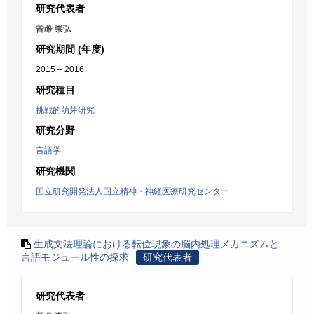
研究代表者
曽雌 崇弘
研究期間 (年度)
2015 – 2016
研究種目
挑戦的萌芽研究
研究分野
言語学
研究機関
国立研究開発法人国立精神・神経医療研究センター
生成文法理論における転位現象の脳内処理メカニズムと
言語モジュール性の探求
研究代表者
研究代表者