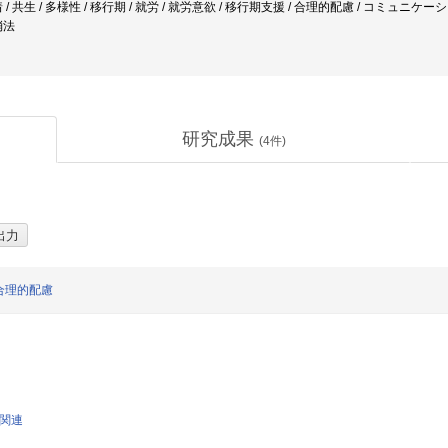
/ 共生 / 多様性 / 移行期 / 就労 / 就労意欲 / 移行期支援 / 合理的配慮 / コミュ
消法
研究成果
(
4
件)
合理的配慮
学関連