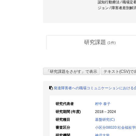
認知行動療法 / 職場定着 
ジョン / 障害者差別解
研究課題
(
1
件)
発達障害者への職場コミュニケーションにおける
研究代表者
村中 泰子
研究期間 (年度)
2018 – 2024
研究種目
基盤研究(C)
審査区分
小区分08020:社会福祉
研究機関
神戸大学