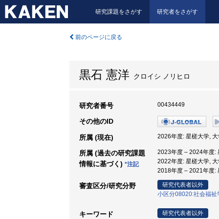
研究課題をさがす
研究者をさがす
前のページに戻る
黒石 憲洋
クロイシ ノリヒロ
00434449
研究者番号
その他のID
2026年度: 星槎大学,
所属 (現在)
2023年度 – 2024
所属 (過去の研究課題
2022年度: 星槎大学,
情報に基づく)
*注記
2018年度 – 2021年
研究代表者以外
審査区分/研究分野
小区分08020:社会福
研究代表者以外
キーワード