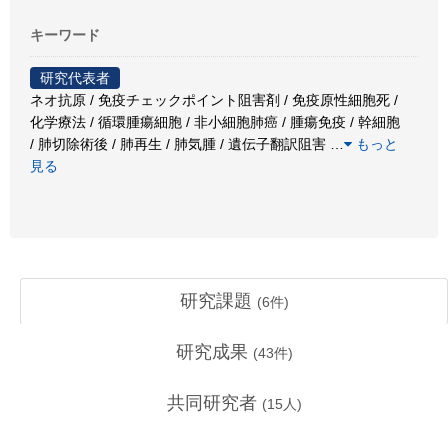
キーワード
研究代表者
ネオ抗原 / 免疫チェックポイント阻害剤 / 免疫原性細胞死 /
化学療法 / 循環腫瘍細胞 / 非小細胞肺癌 / 腫瘍免疫 / 幹細胞
/ 肺切除術後 / 肺再生 / 肺気腫 / 遺伝子翻訳阻害
…
もっと
見る
研究課題
(
6
件)
研究成果
(
43
件)
共同研究者
(
15
人)