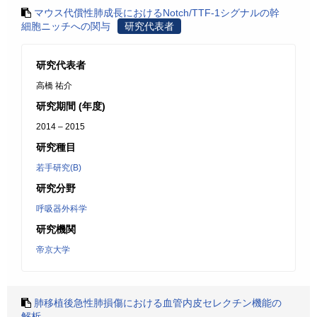
マウス代償性肺成長におけるNotch/TTF-1シグナルの幹
細胞ニッチへの関与
研究代表者
研究代表者
高橋 祐介
研究期間 (年度)
2014 – 2015
研究種目
若手研究(B)
研究分野
呼吸器外科学
研究機関
帝京大学
肺移植後急性肺損傷における血管内皮セレクチン機能の
解析