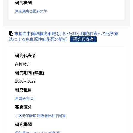
研究機関
東京慈恵会医科大学
末梢血中循環腫瘍細胞を用いた非小細胞肺癌への化学療
法による免疫原性細胞死の解析
研究代表者
研究代表者
高橋 祐介
研究期間 (年度)
2020 – 2022
研究種目
基盤研究(C)
審査区分
小区分55040:呼吸器外科学関連
研究機関