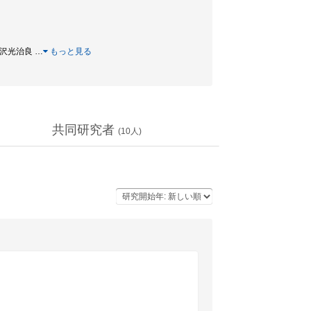
 芹沢光治良
…
もっと見る
共同研究者
(
10
人)