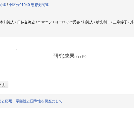
般関連
/
小区分01040:思想史関連
日本知識人 / 日仏交流史 / ユマニテ / ヨーロッパ受容 / 知識人 / 横光利一 / 三岸節子 /
研究成果
(
37
件)
築と応用：学際性と国際性を視座にして