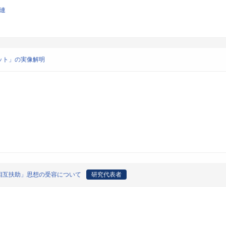
関連
ット」の実像解明
相互扶助」思想の受容について
研究代表者