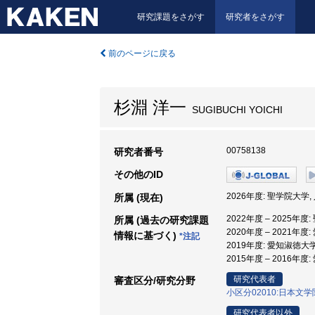
研究課題をさがす
研究者をさがす
前のページに戻る
杉淵 洋一
SUGIBUCHI YOICHI
00758138
研究者番号
その他のID
2026年度: 聖学院大学,
所属 (現在)
2022年度 – 2025年
所属 (過去の研究課題
2020年度 – 2021年
情報に基づく)
*注記
2019年度: 愛知淑徳大
2015年度 – 2016年
研究代表者
審査区分/研究分野
小区分02010:日本文
研究代表者以外