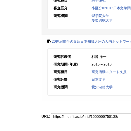
研究種目
若手研究
審査区分
小区分02010:日本文学
研究機関
聖学院大学
愛知淑徳大学
20世紀前半の渡欧日本知識人達の人的ネットワー
研究代表者
杉淵 洋一
研究期間 (年度)
2015 – 2016
研究種目
研究活動スタート支援
研究分野
日本文学
研究機関
愛知淑徳大学
URL: