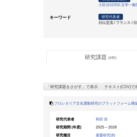
小区分02050:文学一
研究代表者
キーワード
日仏交流 / フランス / 
研究課題
(
4
件)
プロレタリア文化運動研究のプラットフォーム構
研究代表者
和田 崇
研究期間 (年度)
2025 – 2028
研究種目
基盤研究(B)