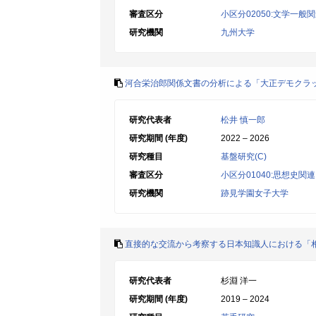
審査区分
小区分02050:文学一般
研究機関
九州大学
河合栄治郎関係文書の分析による「大正デモクラ
研究代表者
松井 慎一郎
研究期間 (年度)
2022 – 2026
研究種目
基盤研究(C)
審査区分
小区分01040:思想史関連
研究機関
跡見学園女子大学
直接的な交流から考察する日本知識人における「
研究代表者
杉淵 洋一
研究期間 (年度)
2019 – 2024