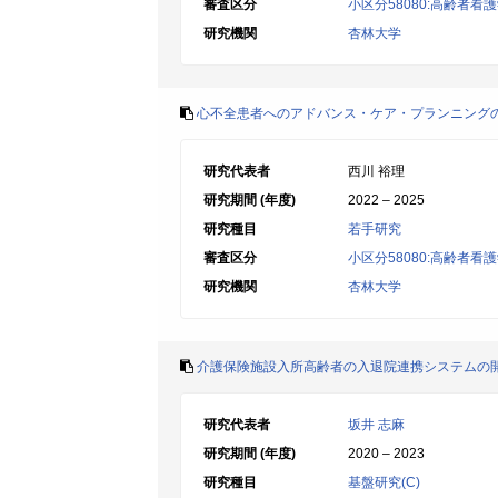
審査区分
小区分58080:高齢者
研究機関
杏林大学
心不全患者へのアドバンス・ケア・プランニング
研究代表者
西川 裕理
研究期間 (年度)
2022 – 2025
研究種目
若手研究
審査区分
小区分58080:高齢者
研究機関
杏林大学
介護保険施設入所高齢者の入退院連携システムの
研究代表者
坂井 志麻
研究期間 (年度)
2020 – 2023
研究種目
基盤研究(C)