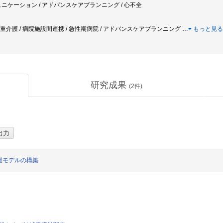
ュニケーション / アドバンスケアプランニング / 心不全
 多重介護 / 病院施設間連携 / 急性期病院 / アドバンスケアプランニング
…
もっと見る
研究成果
(
2
件)
援モデルの構築