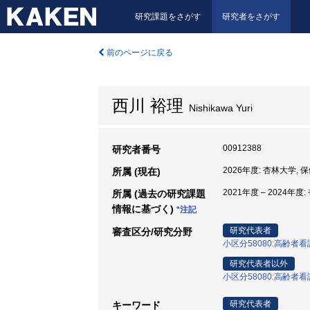
研究課題をさがす
研究者をさがす
前のページに戻る
西川 裕理
Nishikawa Yuri
00912388
研究者番号
2026年度: 杏林大学, 
所属 (現在)
2021年度 – 2024年
所属 (過去の研究課題
情報に基づく)
*注記
研究代表者
審査区分/研究分野
小区分58080:高齢
研究代表者以外
小区分58080:高齢
研究代表者
キーワード