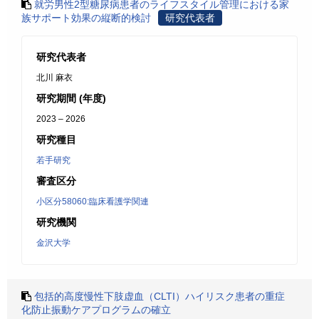
就労男性2型糖尿病患者のライフスタイル管理における家
族サポート効果の縦断的検討
研究代表者
研究代表者
北川 麻衣
研究期間 (年度)
2023 – 2026
研究種目
若手研究
審査区分
小区分58060:臨床看護学関連
研究機関
金沢大学
包括的高度慢性下肢虚血（CLTI）ハイリスク患者の重症
化防止振動ケアプログラムの確立