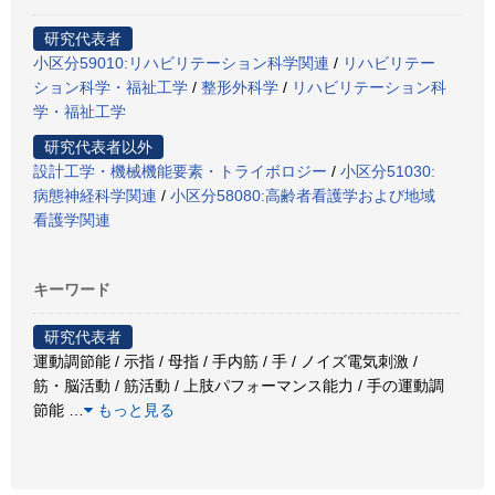
研究代表者
小区分59010:リハビリテーション科学関連
/
リハビリテー
ション科学・福祉工学
/
整形外科学
/
リハビリテーション科
学・福祉工学
研究代表者以外
設計工学・機械機能要素・トライボロジー
/
小区分51030:
病態神経科学関連
/
小区分58080:高齢者看護学および地域
看護学関連
キーワード
研究代表者
運動調節能 / 示指 / 母指 / 手内筋 / 手 / ノイズ電気刺激 /
筋・脳活動 / 筋活動 / 上肢パフォーマンス能力 / 手の運動調
節能
…
もっと見る