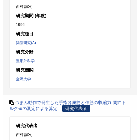
西村 誠次
研究期間 (年度)
1996
研究種目
奨励研究(A)
研究分野
整形外科学
研究機関
金沢大学
つまみ動作で発生した手指各屈筋と伸筋の収縮力-関節ト
ルク値の測定による算定-
研究代表者
研究代表者
西村 誠次