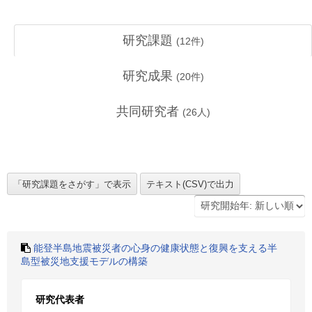
研究課題
(
12
件)
研究成果
(
20
件)
共同研究者
(
26
人)
能登半島地震被災者の心身の健康状態と復興を支える半
島型被災地支援モデルの構築
研究代表者