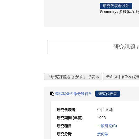
研究代表者以外
Geometry / 多様体の
研究課題
(
調和写像の微分幾何学
研究代表者
研究代表者
中川 久雄
研究期間 (年度)
1993
研究種目
一般研究(B)
研究分野
幾何学