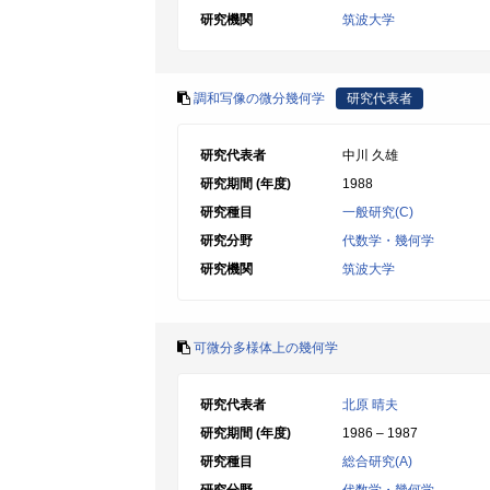
研究機関
筑波大学
調和写像の微分幾何学
研究代表者
研究代表者
中川 久雄
研究期間 (年度)
1988
研究種目
一般研究(C)
研究分野
代数学・幾何学
研究機関
筑波大学
可微分多様体上の幾何学
研究代表者
北原 晴夫
研究期間 (年度)
1986 – 1987
研究種目
総合研究(A)