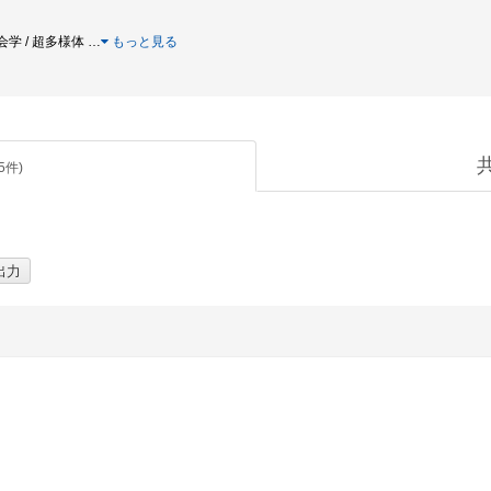
社会学 / 超多様体
…
もっと見る
5
件)