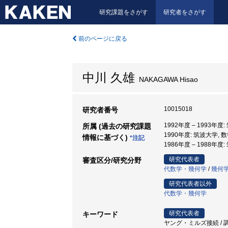
研究課題をさがす
研究者をさがす
前のページに戻る
中川 久雄
NAKAGAWA Hisao
10015018
研究者番号
1992年度 – 1993年度
所属 (過去の研究課題
1990年度: 筑波大学, 
情報に基づく)
*注記
1986年度 – 1988年度
研究代表者
審査区分/研究分野
代数学・幾何学
/
幾何
研究代表者以外
代数学・幾何学
研究代表者
キーワード
ヤング・ミルズ接続 / 調和葉