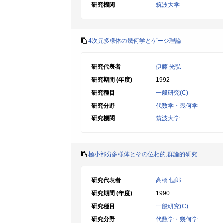
研究機関
筑波大学
4次元多様体の幾何学とゲージ理論
研究代表者
伊藤 光弘
研究期間 (年度)
1992
研究種目
一般研究(C)
研究分野
代数学・幾何学
研究機関
筑波大学
極小部分多様体とその位相的,群論的研究
研究代表者
高橋 恒郎
研究期間 (年度)
1990
研究種目
一般研究(C)
研究分野
代数学・幾何学