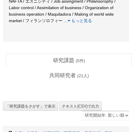
NAFTA / エスニシティ / Job assingment / Philansorophy /
Labor control / Assimilation of business / Organization of
business operation / Maquiladora / Making of world wide
market / フィランソロフィー
…
もっと見る
研究課題
(
5
件)
共同研究者
(
21
人)