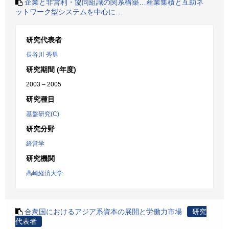
企業と非営利・協同組識の関系構築…産業集積と互助ネ
ットワーク型システムを中心に…
研究代表者
長谷川 秀男
研究期間 (年度)
2003 – 2005
研究種目
基盤研究(C)
研究分野
経営学
研究機関
高崎経済大学
合衆国におけるアジア系資本の展開と労働力市場
研究
代表者