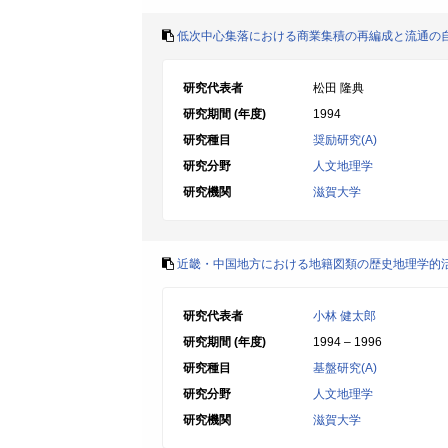
低次中心集落における商業集積の再編成と流通の
研究代表者
松田 隆典
研究期間 (年度)
1994
研究種目
奨励研究(A)
研究分野
人文地理学
研究機関
滋賀大学
近畿・中国地方における地籍図類の歴史地理学的
研究代表者
小林 健太郎
研究期間 (年度)
1994 – 1996
研究種目
基盤研究(A)
研究分野
人文地理学
研究機関
滋賀大学