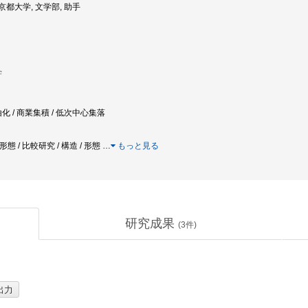
: 京都大学, 文学部, 助手
学
化 / 商業集積 / 低次中心集落
 都市形態 / 比較研究 / 構造 / 形態
…
もっと見る
研究成果
(
3
件)