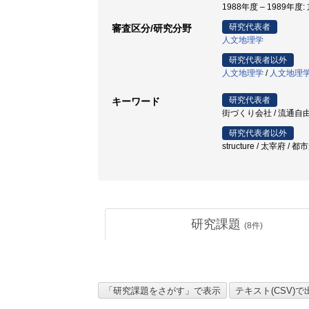
1988年度 – 1989年度
研究代表者
審査区分/研究分野
人文地理学
研究代表者以外
人文地理学
/
人文地理
研究代表者
キーワード
街づくり会社 / 流通自由
研究代表者以外
structure / 太宰府 /
研究課題
(
8
件)