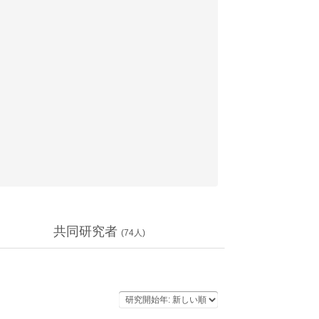
共同研究者
(
74
人)