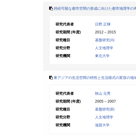
持続可能な都市空間の形成に向けた都市地理学の
研究代表者
日野 正輝
研究期間 (年度)
2012 – 2015
研究種目
基盤研究(A)
研究分野
人文地理学
研究機関
東北大学
東アジアの生活空間の特性と生活様式の変容の地
研究代表者
秋山 元秀
研究期間 (年度)
2005 – 2007
研究種目
基盤研究(B)
研究分野
人文地理学
研究機関
滋賀大学