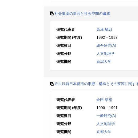
社会集団の変容と社会空間の編成
研究代表者
高津 斌彰
研究期間 (年度)
1992 – 1993
研究種目
総合研究(A)
研究分野
人文地理学
研究機関
新潟大学
近世以前日本都市の形態・構造とその変容に関す
研究代表者
金田 章裕
研究期間 (年度)
1990 – 1991
研究種目
一般研究(A)
研究分野
人文地理学
研究機関
京都大学