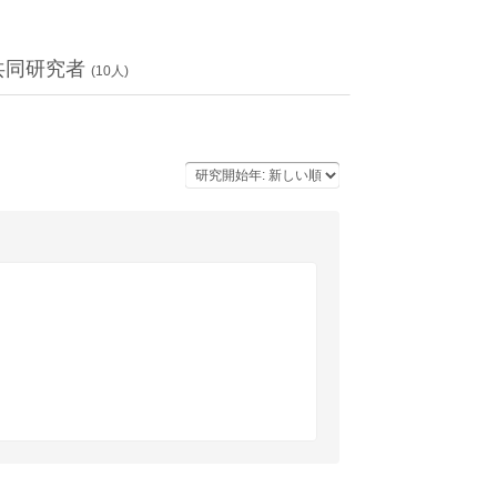
共同研究者
(
10
人)