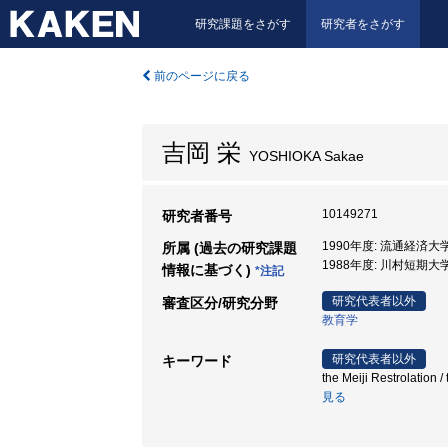
研究課題をさがす
研究者をさがす
前のページに戻る
吉岡 栄
YOSHIOKA Sakae
10149271
研究者番号
1990年度: 流通経済大学
所属 (過去の研究課題
1988年度: 川村短期大学
情報に基づく)
*注記
研究代表者以外
審査区分/研究分野
教育学
研究代表者以外
キーワード
the Meiji Restrolati
見る