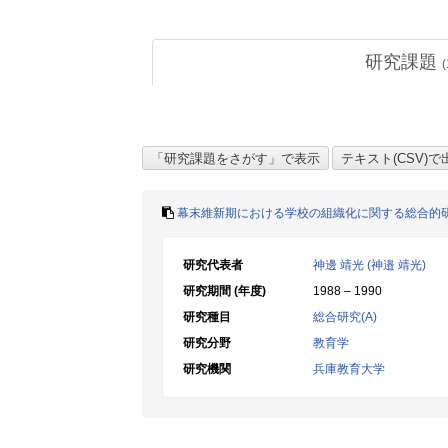
研究課題
(
幕末維新期における学校の組織化に関する総合的
研究代表者
神邊 靖光 (神邉 靖光)
研究期間 (年度)
1988 – 1990
研究種目
総合研究(A)
研究分野
教育学
研究機関
兵庫教育大学