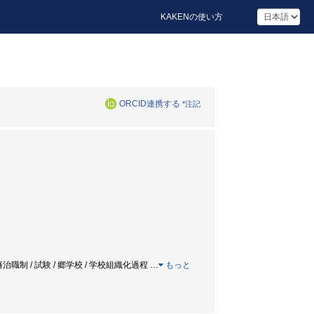
KAKENの使い方
ORCID連携する
*注記
 / 藩邸学校 / 藩治職制 / 試験 / 郷学校 / 学校組織化過程
…
もっと