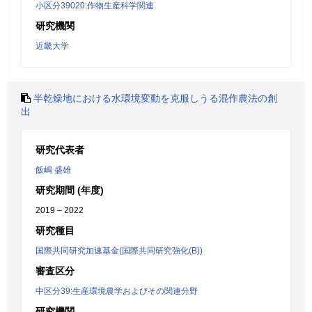
小区分39020:作物生産科学関連
研究機関
近畿大学
半乾燥地における水環境変動を克服しうる混作農法の創
出
研究代表者
飯嶋 盛雄
研究期間 (年度)
2019 – 2022
研究種目
国際共同研究加速基金(国際共同研究強化(B))
審査区分
中区分39:生産環境農学およびその関連分野
研究機関