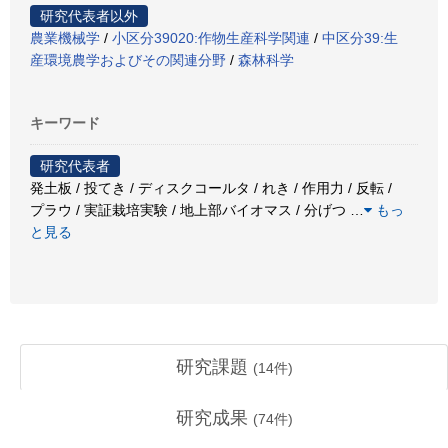
研究代表者以外
農業機械学
/
小区分39020:作物生産科学関連
/
中区分39:生
産環境農学およびその関連分野
/
森林科学
キーワード
研究代表者
発土板 / 投てき / ディスクコールタ / れき / 作用力 / 反転 /
プラウ / 実証栽培実験 / 地上部バイオマス / 分げつ
…
もっ
と見る
研究課題
(
14
件)
研究成果
(
74
件)