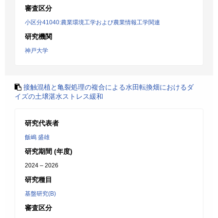
審査区分
小区分41040:農業環境工学および農業情報工学関連
研究機関
神戸大学
接触混植と亀裂処理の複合による水田転換畑におけるダ
イズの土壌湛水ストレス緩和
研究代表者
飯嶋 盛雄
研究期間 (年度)
2024 – 2026
研究種目
基盤研究(B)
審査区分