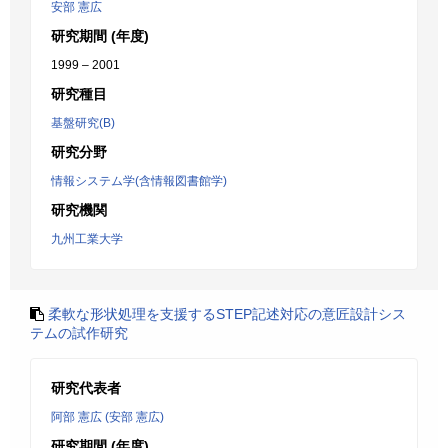
安部 憲広
研究期間 (年度)
1999 – 2001
研究種目
基盤研究(B)
研究分野
情報システム学(含情報図書館学)
研究機関
九州工業大学
柔軟な形状処理を支援するSTEP記述対応の意匠設計シス
テムの試作研究
研究代表者
阿部 憲広 (安部 憲広)
研究期間 (年度)