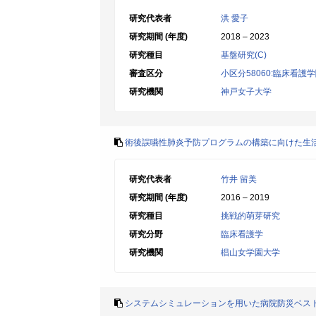
研究代表者
洪 愛子
研究期間 (年度)
2018 – 2023
研究種目
基盤研究(C)
審査区分
小区分58060:臨床看護
研究機関
神戸女子大学
術後誤嚥性肺炎予防プログラムの構築に向けた生
研究代表者
竹井 留美
研究期間 (年度)
2016 – 2019
研究種目
挑戦的萌芽研究
研究分野
臨床看護学
研究機関
椙山女学園大学
システムシミュレーションを用いた病院防災ベス