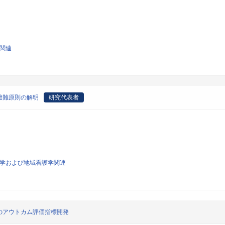
学関連
避難原則の解明
研究代表者
看護学および地域看護学関連
のアウトカム評価指標開発