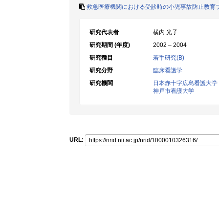
救急医療機関における受診時の小児事故防止教育
研究代表者
横内 光子
研究期間 (年度)
2002 – 2004
研究種目
若手研究(B)
研究分野
臨床看護学
研究機関
日本赤十字広島看護大学
神戸市看護大学
URL: