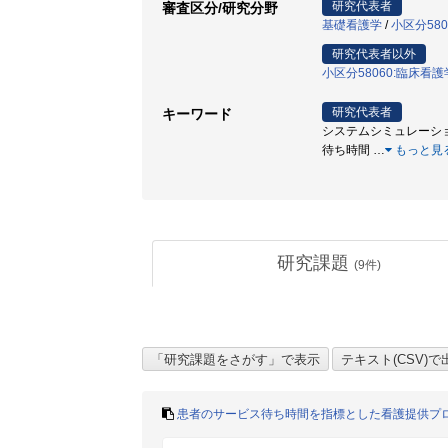
研究代表者
審査区分/研究分野
基礎看護学
/
小区分58
研究代表者以外
小区分58060:臨床看
研究代表者
キーワード
システムシミュレーション 
待ち時間
…
もっと見
研究課題
(
9
件)
患者のサービス待ち時間を指標とした看護提供プ