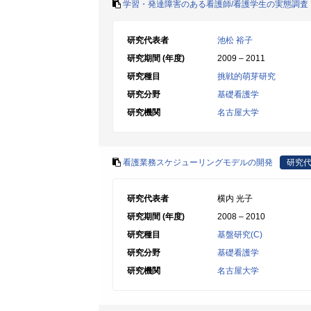
学習・発達障害のある看護師/看護学生の実態調査
研究代表者
池松 裕子
研究期間 (年度)
2009 – 2011
研究種目
挑戦的萌芽研究
研究分野
基礎看護学
研究機関
名古屋大学
看護業務スケジューリングモデルの開発
研究
研究代表者
横内 光子
研究期間 (年度)
2008 – 2010
研究種目
基盤研究(C)
研究分野
基礎看護学
研究機関
名古屋大学