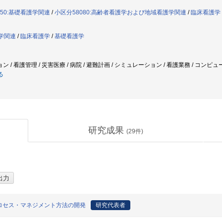
050:基礎看護学関連
/
小区分58080:高齢者看護学および地域看護学関連
/
臨床看護学
護学関連
/
臨床看護学
/
基礎看護学
/ 看護管理 / 災害医療 / 病院 / 避難計画 / シミュレーション / 看護業務 / コン
る
研究成果
(
29
件)
ロセス・マネジメント方法の開発
研究代表者