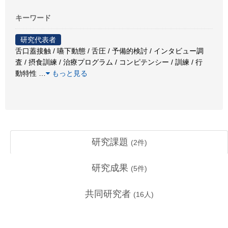
キーワード
研究代表者
舌口蓋接触 / 嚥下動態 / 舌圧 / 予備的検討 / インタビュー調
査 / 摂食訓練 / 治療プログラム / コンピテンシー / 訓練 / 行
動特性
…
もっと見る
研究課題
(
2
件)
研究成果
(
5
件)
共同研究者
(
16
人)