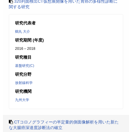
320列面検出CT仮想展開像を用いた胃癌の多様性診断に
関する研究
研究代表者
鶴丸 大介
研究期間 (年度)
2016 – 2018
研究種目
基盤研究(C)
研究分野
放射線科学
研究機関
九州大学
CTコロノグラフィーの半定量的側面像解析を用いた新た
な大腸癌深達度診断法の確立