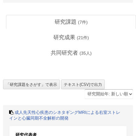
研究課題
(
7
件)
研究成果
(
21
件)
共同研究者
(
35
人)
成人先天性心疾患のシネタギングMRIによる右室ストレ
インと心臓同期不全解析の開発
研究代表者