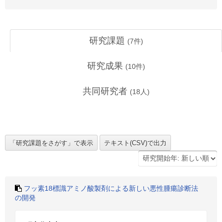
研究課題
(
7
件)
研究成果
(
10
件)
共同研究者
(
18
人)
フッ素18標識アミノ酸製剤による新しい悪性腫瘍診断法
の開発