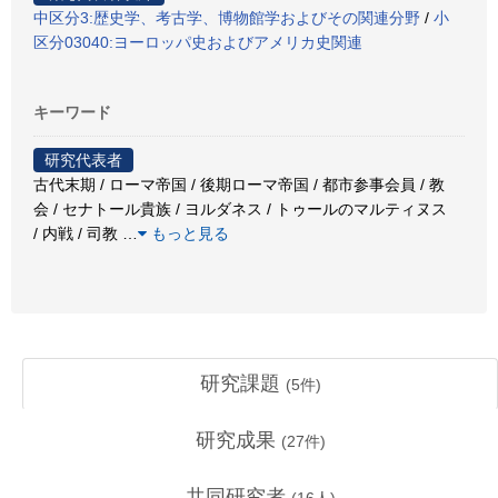
中区分3:歴史学、考古学、博物館学およびその関連分野
/
小
区分03040:ヨーロッパ史およびアメリカ史関連
キーワード
研究代表者
古代末期 / ローマ帝国 / 後期ローマ帝国 / 都市参事会員 / 教
会 / セナトール貴族 / ヨルダネス / トゥールのマルティヌス
/ 内戦 / 司教
…
もっと見る
研究課題
(
5
件)
研究成果
(
27
件)
共同研究者