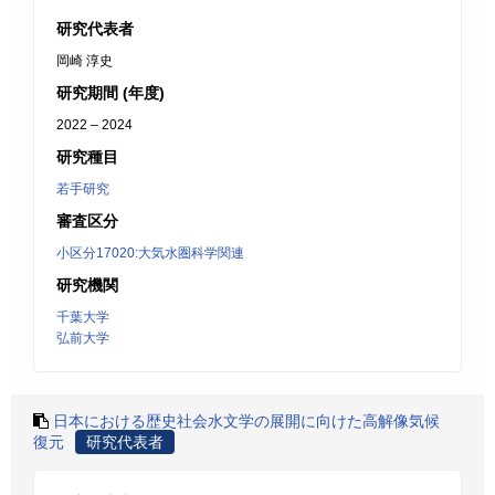
研究代表者
岡崎 淳史
研究期間 (年度)
2022 – 2024
研究種目
若手研究
審査区分
小区分17020:大気水圏科学関連
研究機関
千葉大学
弘前大学
日本における歴史社会水文学の展開に向けた高解像気候
復元
研究代表者