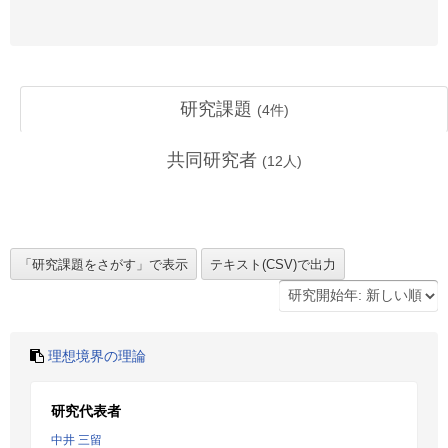
研究課題
(
4
件)
共同研究者
(
12
人)
理想境界の理論
研究代表者
中井 三留