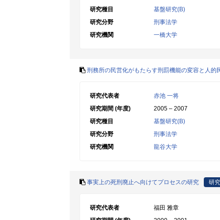
研究種目
基盤研究(B)
研究分野
刑事法学
研究機関
一橋大学
刑務所の民営化がもたらす刑罰機能の変容と人的
研究代表者
赤池 一将
研究期間 (年度)
2005 – 2007
研究種目
基盤研究(B)
研究分野
刑事法学
研究機関
龍谷大学
事実上の死刑廃止へ向けてプロセスの研究
研
研究代表者
福田 雅章