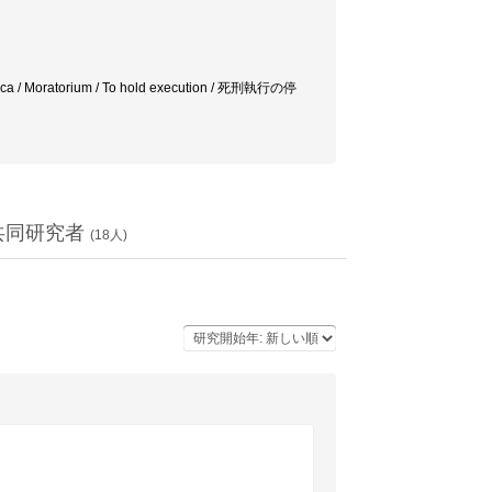
 America / Moratorium / To hold execution / 死刑執行の停
共同研究者
(
18
人)