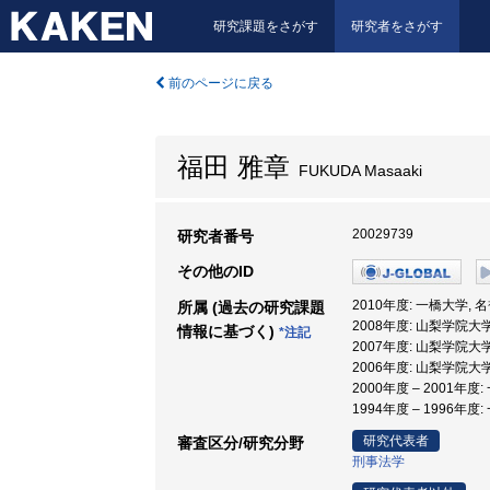
研究課題をさがす
研究者をさがす
前のページに戻る
福田 雅章
FUKUDA Masaaki
20029739
研究者番号
その他のID
2010年度: 一橋大学, 
所属 (過去の研究課題
2008年度: 山梨学院大学
情報に基づく)
*注記
2007年度: 山梨学院大
2006年度: 山梨学院大
2000年度 – 2001年
1994年度 – 1996年度
研究代表者
審査区分/研究分野
刑事法学