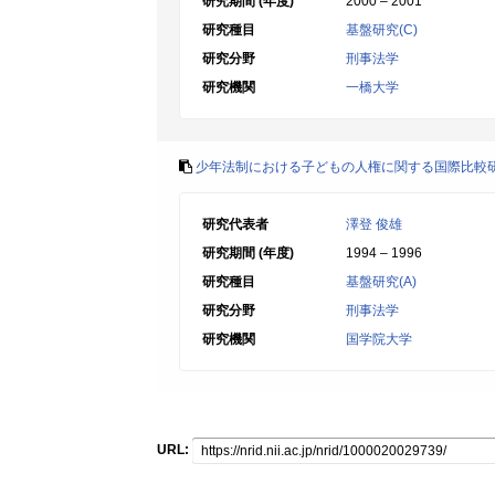
研究期間 (年度)
2000 – 2001
研究種目
基盤研究(C)
研究分野
刑事法学
研究機関
一橋大学
少年法制における子どもの人権に関する国際比較
研究代表者
澤登 俊雄
研究期間 (年度)
1994 – 1996
研究種目
基盤研究(A)
研究分野
刑事法学
研究機関
国学院大学
URL: