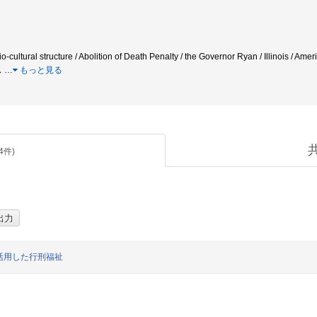
o-cultural structure / Abolition of Death Penalty / the Governor Ryan / Illinois /
ス
…
もっと見る
4
件)
活用した行刑福祉