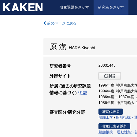
研究課題をさがす
研究者をさがす
前のページに戻る
原 潔
HARA Kiyoshi
20031445
研究者番号
外部サイト
1996年度: 神戸商船大学
所属 (過去の研究課題
1994年度: 神戸商船大学
情報に基づく)
*注記
1986年度 – 1987年
1986年度: 神戸商船大,
研究代表者
審査区分/研究分野
船舶工学
/
船舶抵抗・
研究代表者以外
船舶抵抗・運動性能・