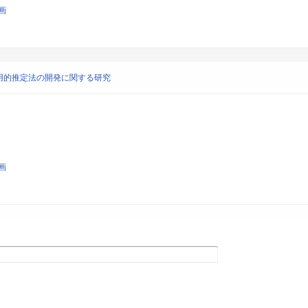
画
用的推定法の開発に関する研究
画