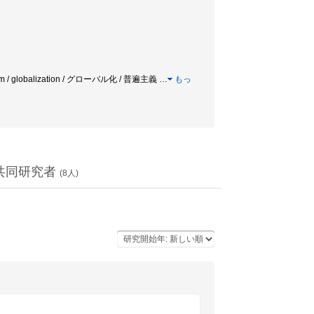
ricanism / globalization / グローバル化 / 普遍主義
…
もっ
共同研究者
(
8
人)