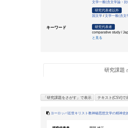
文学一般(含文学論・比
研究代表者以外
国文学
/
文学一般(含文
研究代表者
キーワード
comparative study / J
と見る
研究課題
(
ヨーロッパ近世キリスト教神秘思想文学の精神史