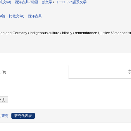
較文学)・西洋古典
/
独語・独文学
/
ヨーロッパ語系文学
学論・比較文学)・西洋古典
apan and Germany / indigenous culture / idintity / remembrance / justice / Ame
5
件)
的研究
研究代表者