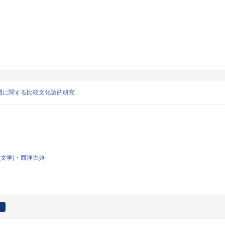
開に関する比較文化論的研究
文学)・西洋古典
者