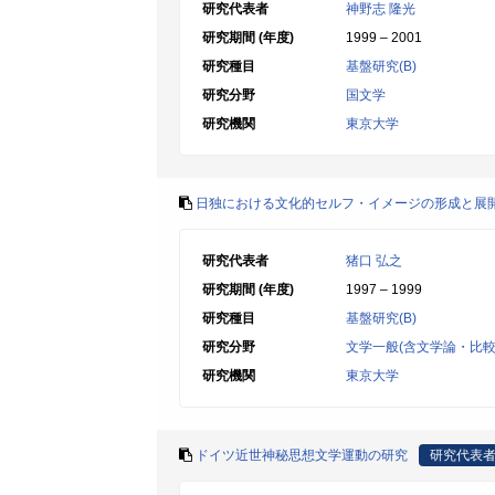
研究代表者
神野志 隆光
研究期間 (年度)
1999 – 2001
研究種目
基盤研究(B)
研究分野
国文学
研究機関
東京大学
日独における文化的セルフ・イメージの形成と展
研究代表者
猪口 弘之
研究期間 (年度)
1997 – 1999
研究種目
基盤研究(B)
研究分野
文学一般(含文学論・比較
研究機関
東京大学
ドイツ近世神秘思想文学運動の研究
研究代表