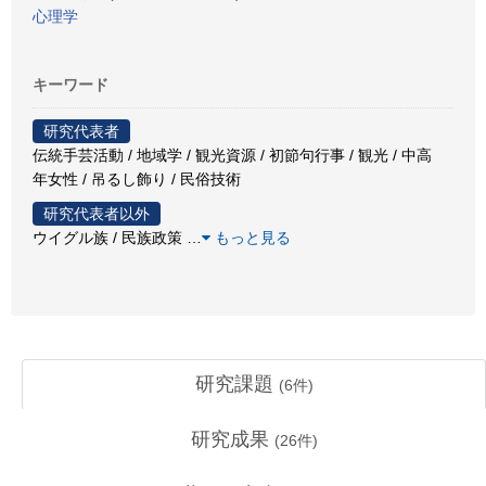
心理学
キーワード
研究代表者
伝統手芸活動 / 地域学 / 観光資源 / 初節句行事 / 観光 / 中高
年女性 / 吊るし飾り / 民俗技術
研究代表者以外
ウイグル族 / 民族政策
…
もっと見る
研究課題
(
6
件)
研究成果
(
26
件)