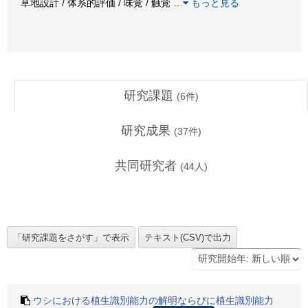
草地設計 / 体系的評価 / 味覚 / 触覚
…
もっと見る
研究課題
(
6
件)
研究成果
(
37
件)
共同研究者
(
44
人)
ウシにおける植生識別能力の解明ならびに植生識別能力