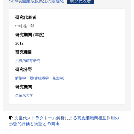
SEM表面組成観察法の最適化
研究代表者
研究代表者
中村 桂一郎
研究期間 (年度)
2012
研究種目
挑戦的萌芽研究
研究分野
解剖学一般(含組織学・発生学)
研究機関
久留米大学
次世代ストラクトーム解析による真皮細胞間相互作用の
形態的評価と病態との関連