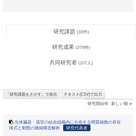
研究課題
(
33
件)
研究成果
(
379
件)
共同研究者
(
107
人)
生体臓器・器官の結合組織内に分布する間質細胞の存在
様式と動態の微細構造解析
研究代表者