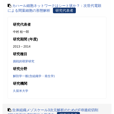
カハール細胞ネットワークはシート状か？：次世代電顕
による間葉細胞の形態解析
研究代表者
研究代表者
中村 桂一郎
研究期間 (年度)
2013 – 2014
研究種目
挑戦的萌芽研究
研究分野
解剖学一般(含組織学・発生学)
研究機関
久留米大学
生体組織メゾスケール3次元解析のためのFIB連続切削