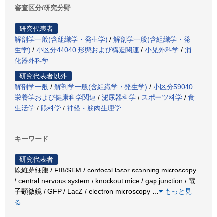
審査区分/研究分野
研究代表者
解剖学一般(含組織学・発生学)
/
解剖学一般(含組織学・発
生学)
/
小区分44040:形態および構造関連
/
小児外科学
/
消
化器外科学
研究代表者以外
解剖学一般
/
解剖学一般(含組織学・発生学)
/
小区分59040:
栄養学および健康科学関連
/
泌尿器科学
/
スポーツ科学
/
食
生活学
/
眼科学
/
神経・筋肉生理学
キーワード
研究代表者
線維芽細胞 / FIB/SEM / confocal laser scanning microscopy
/ central nervous system / knockout mice / gap junction / 電
子顕微鏡 / GFP / LacZ / electron microscopy
…
もっと見
る