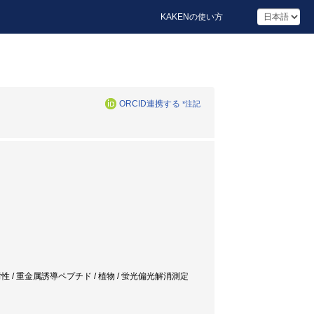
KAKENの使い方
ORCID連携する
*注記
ン / 重金属耐性 / 重金属誘導ペプチド / 植物 / 蛍光偏光解消測定