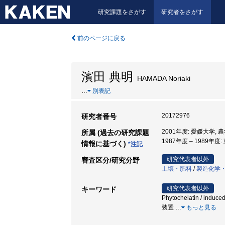
研究課題をさがす
研究者をさがす
前のページに戻る
濱田 典明
HAMADA Noriaki
…
別表記
20172976
研究者番号
2001年度: 愛媛大学,
所属 (過去の研究課題
1987年度 – 1989年度
情報に基づく)
*注記
研究代表者以外
審査区分/研究分野
土壤・肥料
/
製造化学
研究代表者以外
キーワード
Phytochelatin / 
装置
…
もっと見る