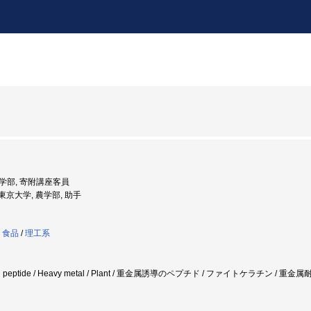
 農学部, 寄附講座客員
: 東京大学, 農学部, 助手
・食品
/
理工系
induced peptide / Heavy metal / Plant / 重金属誘導のペプチド / ファイトケラチ