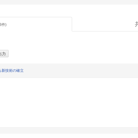
3
件)
る新技術の確立