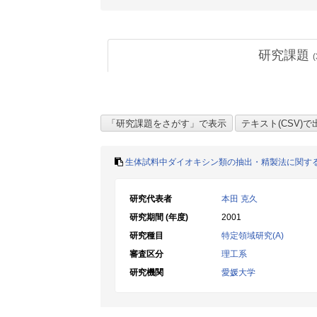
研究課題
(
生体試料中ダイオキシン類の抽出・精製法に関す
研究代表者
本田 克久
研究期間 (年度)
2001
研究種目
特定領域研究(A)
審査区分
理工系
研究機関
愛媛大学