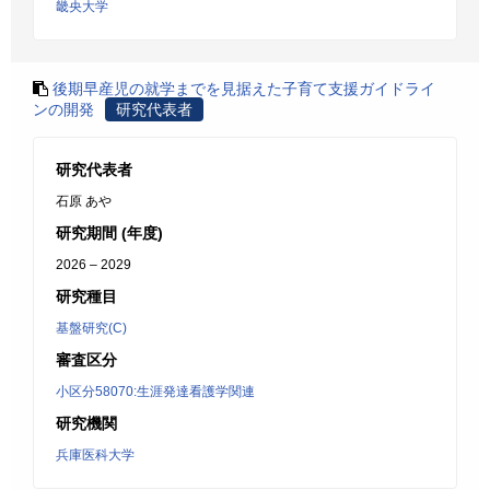
畿央大学
後期早産児の就学までを見据えた子育て支援ガイドライ
ンの開発
研究代表者
研究代表者
石原 あや
研究期間 (年度)
2026 – 2029
研究種目
基盤研究(C)
審査区分
小区分58070:生涯発達看護学関連
研究機関
兵庫医科大学