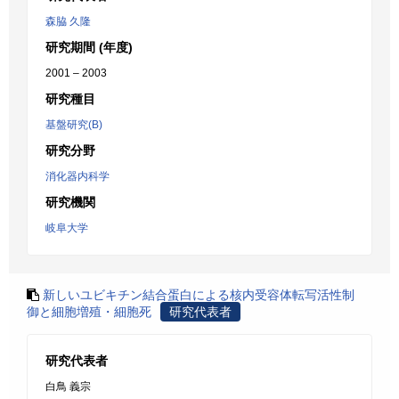
森脇 久隆
研究期間 (年度)
2001 – 2003
研究種目
基盤研究(B)
研究分野
消化器内科学
研究機関
岐阜大学
新しいユビキチン結合蛋白による核内受容体転写活性制
御と細胞増殖・細胞死
研究代表者
研究代表者
白鳥 義宗