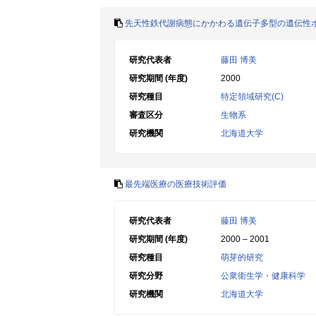
先天性鉄代謝病態にかかわる遺伝子多型の遺伝性
研究代表者
藤田 博美
研究期間 (年度)
2000
研究種目
特定領域研究(C)
審査区分
生物系
研究機関
北海道大学
最先端医療の医療技術評価
研究代表者
藤田 博美
研究期間 (年度)
2000 – 2001
研究種目
萌芽的研究
研究分野
公衆衛生学・健康科学
研究機関
北海道大学