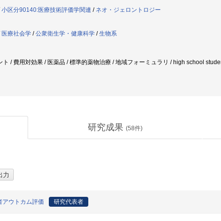
/
小区分90140:医療技術評価学関連
/
ネオ・ジェロントロジー
/
医療社会学
/
公衆衛生学・健康科学
/
生物系
対効果 / 医薬品 / 標準的薬物治療 / 地域フォーミュラリ / high school students / screeni
研究成果
(
58
件)
者アウトカム評価
研究代表者