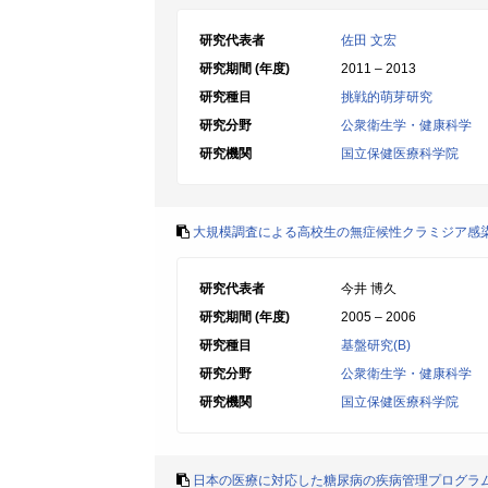
研究代表者
佐田 文宏
研究期間 (年度)
2011 – 2013
研究種目
挑戦的萌芽研究
研究分野
公衆衛生学・健康科学
研究機関
国立保健医療科学院
大規模調査による高校生の無症候性クラミジア感
研究代表者
今井 博久
研究期間 (年度)
2005 – 2006
研究種目
基盤研究(B)
研究分野
公衆衛生学・健康科学
研究機関
国立保健医療科学院
日本の医療に対応した糖尿病の疾病管理プログラ