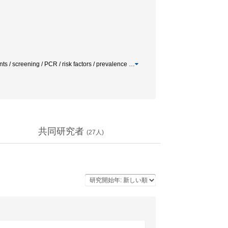
ng / PCR / risk factors / prevalence
…
共同研究者
(
27
人)