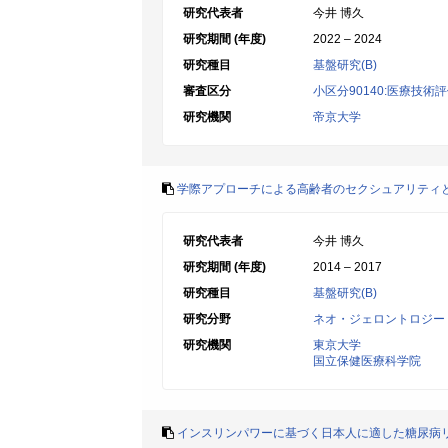
研究代表者
今井 博久
研究期間 (年度)
2022 – 2024
研究種目
基盤研究(B)
審査区分
小区分90140:医療技術
研究機関
帝京大学
学際アプローチによる高齢者のセクシュアリティ
研究代表者
今井 博久
研究期間 (年度)
2014 – 2017
研究種目
基盤研究(B)
研究分野
ネオ・ジェロントロジー
研究機関
東京大学
国立保健医療科学院
インスリンパワーに基づく日本人に適した糖尿病