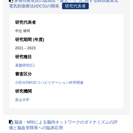
多発性硬化症の認知症・疲労・うつに対する経頭蓋直流
電気刺激療法(tDCS)の開発
研究代表者
研究代表者
中辻 裕司
研究期間 (年度)
2021 – 2023
研究種目
基盤研究(C)
審査区分
小区分59010:リハビリテーション科学関連
研究機関
富山大学
脳波・MRIによる脳内ネットワークのダイナミズムの評
価と脳血管障害への臨床応用