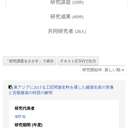
研究課題
(
10
件)
研究成果
(
45
件)
共同研究者
(
28
人)
東アジアにおける工匠関連史料を通した建築生産の実像
と宮殿建築の特質の解明
研究代表者
海野 聡
研究期間 (年度)