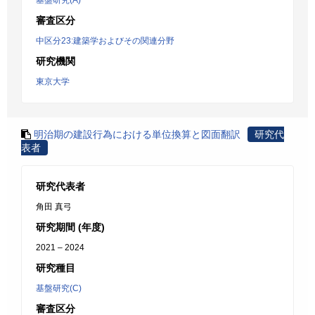
基盤研究(A)
審査区分
中区分23:建築学およびその関連分野
研究機関
東京大学
明治期の建設行為における単位換算と図面翻訳
研究代
表者
研究代表者
角田 真弓
研究期間 (年度)
2021 – 2024
研究種目
基盤研究(C)
審査区分