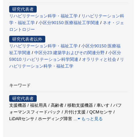
研究代表者
リハビリテーション科学・福祉工学
/
リハビリテーション科
学・福祉工学
/
小区分90150:医療福祉工学関連
/
ネオ・ジェ
ロントロジー
研究代表者以外
リハビリテーション科学・福祉工学
/
小区分90150:医療福
祉工学関連
/
中区分23:建築学およびその関連分野
/
小区分
59010:リハビリテーション科学関連
/
オラリティと社会
/
リ
ハビリテーション科学・福祉工学
キーワード
研究代表者
支援機器 / 福祉用具 / 高齢者 / 移動支援機器 / 車いす / パフ
ォーマンスフィードバック / 片付け支援 / QCMセンサ /
LiDARセンサ / ホーディング障害
…
もっと見る