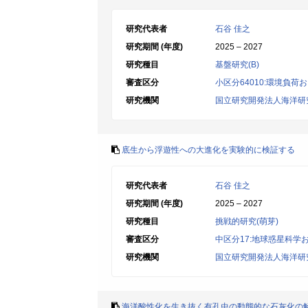
研究代表者
石谷 佳之
研究期間 (年度)
2025 – 2027
研究種目
基盤研究(B)
審査区分
小区分64010:環境負
研究機関
国立研究開発法人海洋研
底生から浮遊性への大進化を実験的に検証する
研究代表者
石谷 佳之
研究期間 (年度)
2025 – 2027
研究種目
挑戦的研究(萌芽)
審査区分
中区分17:地球惑星科学
研究機関
国立研究開発法人海洋研
海洋酸性化を生き抜く有孔虫の動態的な石灰化の