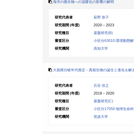
海洋の微生物への温暖化の影響の解明
研究代表者
萩野 恭子
研究期間 (年度)
2020 – 2023
研究種目
基盤研究(B)
審査区分
小区分63010:環境動態
研究機関
高知大学
大規模分岐年代推定－真核生物の誕生と進化を解き
研究代表者
石谷 佳之
研究期間 (年度)
2018 – 2020
研究種目
基盤研究(C)
審査区分
小区分17050:地球生命
研究機関
筑波大学