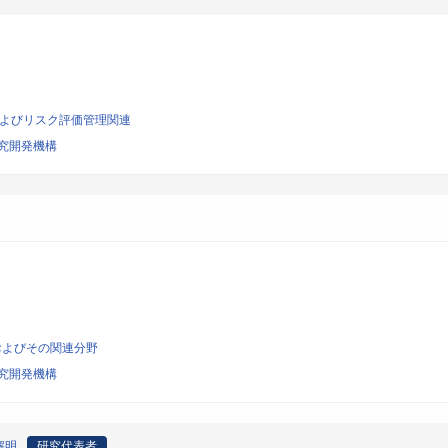
荷およびリスク評価管理関連
究開発機構
およびその関連分野
究開発機構
解明
研究代表者