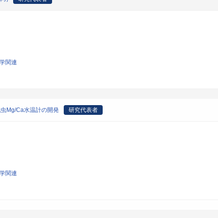
科学関連
虫Mg/Ca水温計の開発
研究代表者
科学関連