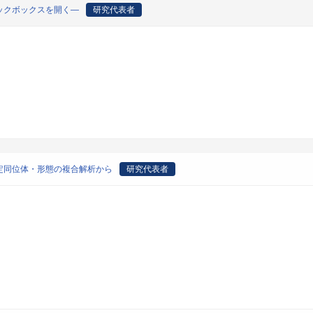
ックボックスを開く―
研究代表者
定同位体・形態の複合解析から
研究代表者