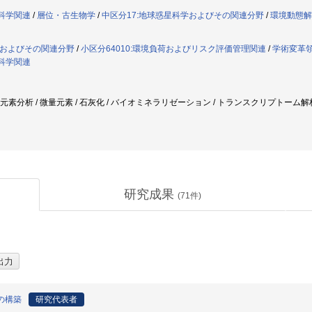
命科学関連
/
層位・古生物学
/
中区分17:地球惑星科学およびその関連分野
/
環境動態解
学およびその関連分野
/
小区分64010:環境負荷およびリスク評価管理関連
/
学術変革領
命科学関連
微量元素分析 / 微量元素 / 石灰化 / バイオミネラリゼーション / トランスクリプトーム解析
研究成果
(
71
件)
標の構築
研究代表者