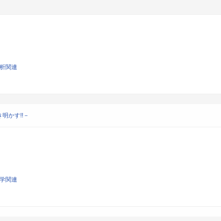
解析関連
明かす!!－
科学関連