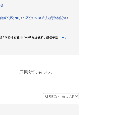
析
域研究区分(Ⅲ)
/
小区分63010:環境動態解析関連
/
 / 浮遊性有孔虫 / 分子系統解析 / 遺伝子型
…
も
共同研究者
(
26
人)