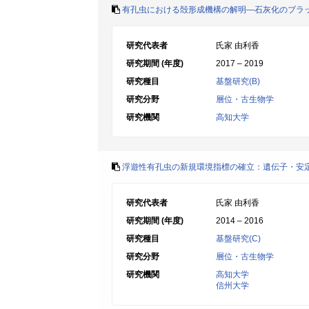
有孔虫における殻形成機構の解明―石灰化のブラ
研究代表者
氏家 由利香
研究期間 (年度)
2017 – 2019
研究種目
基盤研究(B)
研究分野
層位・古生物学
研究機関
高知大学
浮遊性有孔虫の新規環境指標の確立：遺伝子・安
研究代表者
氏家 由利香
研究期間 (年度)
2014 – 2016
研究種目
基盤研究(C)
研究分野
層位・古生物学
研究機関
高知大学
信州大学