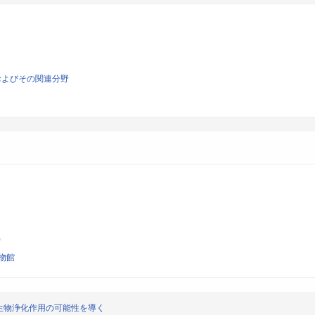
およびその関連分野
)
物館
生物浄化作用の可能性を導く