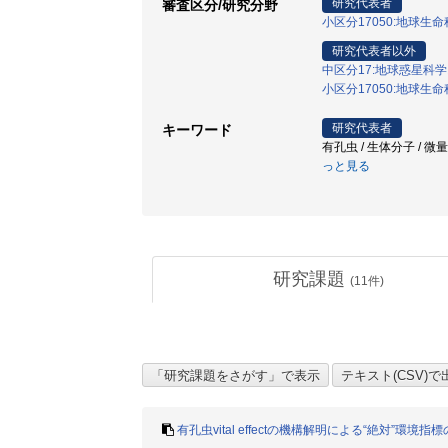
研究代表者
審査区分/研究分野
小区分17050:地球生
研究代表者以外
中区分17:地球惑星科
小区分17050:地球生
研究代表者
キーワード
有孔虫 / 生体分子 / 
っと見る
研究課題
(
11
件)
有孔虫vital effectの機構解明による“絶対”環境指