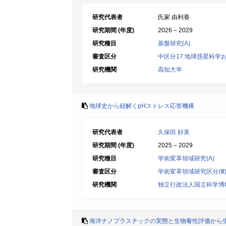
研究代表者
氏家 由利香
研究期間 (年度)
2026 – 2029
研究種目
基盤研究(A)
審査区分
中区分17:地球惑星科学
研究機関
高知大学
地球史から紐解くpHストレス応答機構
研究代表者
久保田 好美
研究期間 (年度)
2025 – 2029
研究種目
学術変革領域研究(A)
審査区分
学術変革領域研究区分(Ⅲ
研究機関
独立行政法人国立科学博
海洋ナノプラスチックの実態と生物毒性評価から