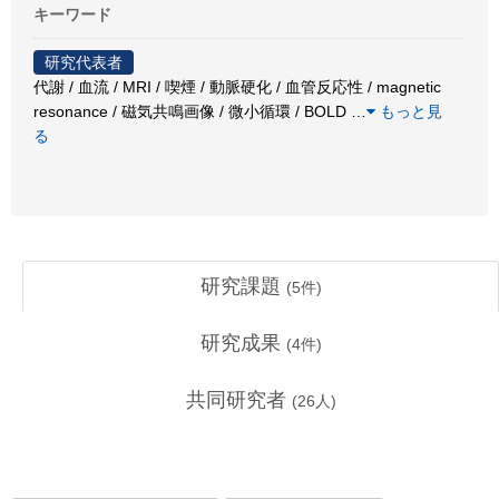
キーワード
研究代表者
代謝 / 血流 / MRI / 喫煙 / 動脈硬化 / 血管反応性 / magnetic
resonance / 磁気共鳴画像 / 微小循環 / BOLD
…
もっと見
る
研究課題
(
5
件)
研究成果
(
4
件)
共同研究者
(
26
人)