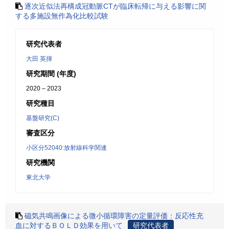
逐次近似法再構成冠動脈CTが臨床転帰に与える影響に関
する多施設無作為化比較試験
研究代表者
大田 英揮
研究期間 (年度)
2020 – 2023
研究種目
基盤研究(C)
審査区分
小区分52040:放射線科学関連
研究機関
東北大学
磁気共鳴画像による微小循環障害の定量評価：反応性充
血に対するＢＯＬＤ効果を用いて
研究代表者