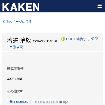
前のページに戻る
若狭 治毅
ORCID連携する
*注記
WAKASA Haruki
…
別表記
研究者番号
30004568
その他のID