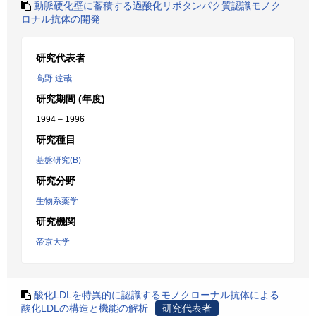
動脈硬化壁に蓄積する過酸化リポタンパク質認識モノク
ロナル抗体の開発
研究代表者
高野 達哉
研究期間 (年度)
1994 – 1996
研究種目
基盤研究(B)
研究分野
生物系薬学
研究機関
帝京大学
酸化LDLを特異的に認識するモノクローナル抗体による
酸化LDLの構造と機能の解析
研究代表者