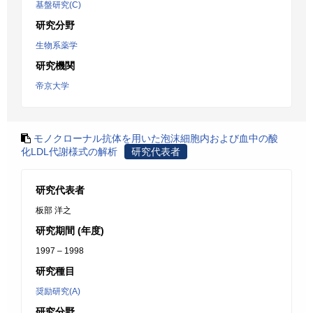
基盤研究(C)
研究分野
生物系薬学
研究機関
帝京大学
モノクローナル抗体を用いた泡沫細胞内および血中の酸
化LDL代謝様式の解析
研究代表者
研究代表者
板部 洋之
研究期間 (年度)
1997 – 1998
研究種目
奨励研究(A)
研究分野