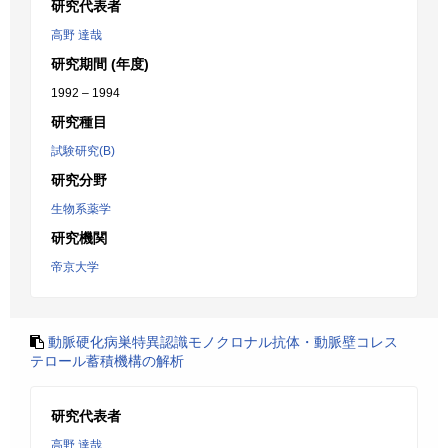
研究代表者
高野 達哉
研究期間 (年度)
1992 – 1994
研究種目
試験研究(B)
研究分野
生物系薬学
研究機関
帝京大学
動脈硬化病巣特異認識モノクロナル抗体・動脈壁コレス
テロール蓄積機構の解析
研究代表者
高野 達哉