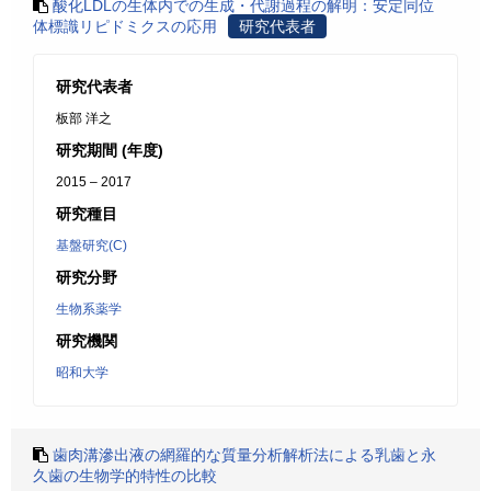
酸化LDLの生体内での生成・代謝過程の解明：安定同位
体標識リピドミクスの応用
研究代表者
研究代表者
板部 洋之
研究期間 (年度)
2015 – 2017
研究種目
基盤研究(C)
研究分野
生物系薬学
研究機関
昭和大学
歯肉溝滲出液の網羅的な質量分析解析法による乳歯と永
久歯の生物学的特性の比較