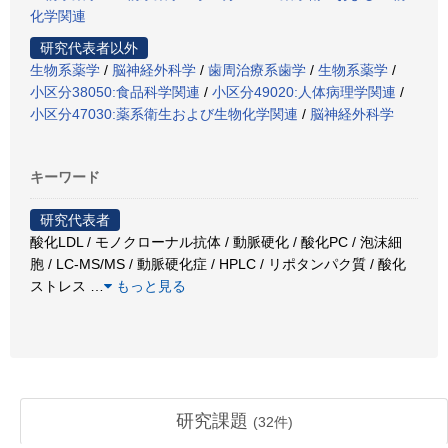
化学関連
研究代表者以外
生物系薬学
/
脳神経外科学
/
歯周治療系歯学
/
生物系薬学
/
小区分38050:食品科学関連
/
小区分49020:人体病理学関連
/
小区分47030:薬系衛生および生物化学関連
/
脳神経外科学
キーワード
研究代表者
酸化LDL / モノクローナル抗体 / 動脈硬化 / 酸化PC / 泡沫細
胞 / LC-MS/MS / 動脈硬化症 / HPLC / リポタンパク質 / 酸化
ストレス
…
もっと見る
研究課題
(
32
件)