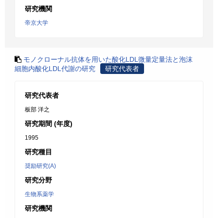
研究機関
帝京大学
モノクローナル抗体を用いた酸化LDL微量定量法と泡沫
細胞内酸化LDL代謝の研究
研究代表者
研究代表者
板部 洋之
研究期間 (年度)
1995
研究種目
奨励研究(A)
研究分野
生物系薬学
研究機関