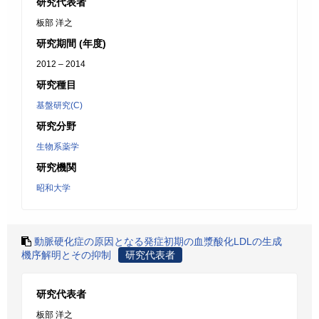
研究代表者
板部 洋之
研究期間 (年度)
2012 – 2014
研究種目
基盤研究(C)
研究分野
生物系薬学
研究機関
昭和大学
動脈硬化症の原因となる発症初期の血漿酸化LDLの生成
機序解明とその抑制
研究代表者
研究代表者
板部 洋之