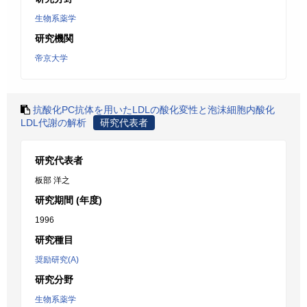
生物系薬学
研究機関
帝京大学
抗酸化PC抗体を用いたLDLの酸化変性と泡沫細胞内酸化
LDL代謝の解析
研究代表者
研究代表者
板部 洋之
研究期間 (年度)
1996
研究種目
奨励研究(A)
研究分野
生物系薬学