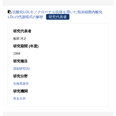
抗酸化LDLモノクローナル抗体を用いた泡沫細胞内酸化
LDLの代謝様式の解析
研究代表者
研究代表者
板部 洋之
研究期間 (年度)
1994
研究種目
奨励研究(A)
研究分野
生物系薬学
研究機関
帝京大学