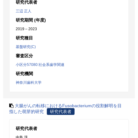
研究代表者
三辺 正人
研究期間 (年度)
2019 – 2023
研究種目
基盤研究(C)
審査区分
小区分57080:社会系歯学関連
研究機関
神奈川歯科大学
大腸がんの転移におけるFusobacteriumの役割解明を目
指した萌芽的研究
研究代表者
研究代表者
中島 淳