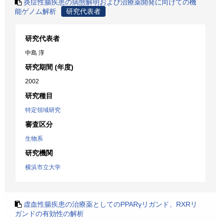
炎症性腸疾患の病態解明および治療薬開発に向けての機
能ゲノム解析
研究代表者
研究代表者
中島 淳
研究期間 (年度)
2002
研究種目
特定領域研究
審査区分
生物系
研究機関
横浜市立大学
虚血性腸疾患の治療薬としてのPPARγリガンド、RXRリ
ガンドの有効性の解析