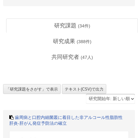
研究課題
(
34
件)
研究成果
(
388
件)
共同研究者
(
47
人)
歯周病と口腔内細菌叢に着目した非アルコール性脂肪性
肝炎-肝がん発症予防法の確立