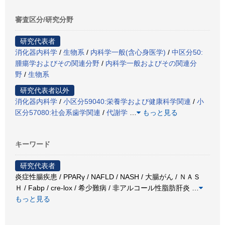
審査区分/研究分野
研究代表者
消化器内科学
/
生物系
/
内科学一般(含心身医学)
/
中区分50:
腫瘍学およびその関連分野
/
内科学一般およびその関連分
野
/
生物系
研究代表者以外
消化器内科学
/
小区分59040:栄養学および健康科学関連
/
小
区分57080:社会系歯学関連
/
代謝学
…
もっと見る
キーワード
研究代表者
炎症性腸疾患 / PPARγ / NAFLD / NASH / 大腸がん / ＮＡＳ
Ｈ / Fabp / cre-lox / 希少難病 / 非アルコール性脂肪肝炎
…
もっと見る