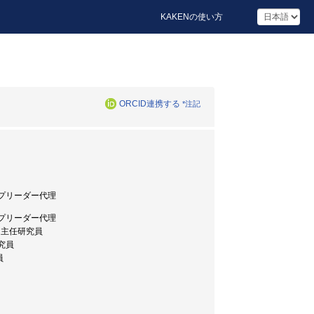
KAKENの使い方
ORCID連携する
*注記
ープリーダー代理
ープリーダー代理
, 主任研究員
究員
員