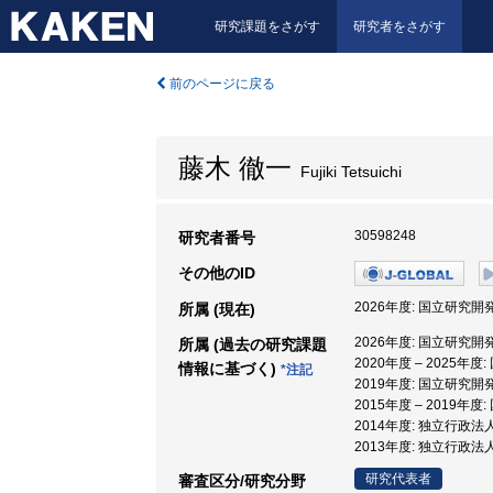
研究課題をさがす
研究者をさがす
前のページに戻る
藤木 徹一
Fujiki Tetsuichi
30598248
研究者番号
その他のID
2026年度: 国立研
所属 (現在)
2026年度: 国立研
所属 (過去の研究課題
2020年度 – 202
情報に基づく)
*注記
2019年度: 国立研究
2015年度 – 201
2014年度: 独立行政
2013年度: 独立行政
研究代表者
審査区分/研究分野