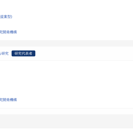
提案型)
究開発機構
る研究
研究代表者
究開発機構