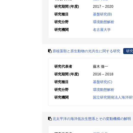
研究期間 (年度)
2017 – 2020
研究種目
基盤研究(B)
研究分野
環境動態解析
研究機関
名古屋大学
原核藻類と原生動物の光共生に関する研究
研
研究代表者
藤木 徹一
研究期間 (年度)
2016 – 2018
研究種目
基盤研究(C)
研究分野
環境動態解析
研究機関
国立研究開発法人海洋研
北太平洋の海洋低次生態系とその変動機構の解明