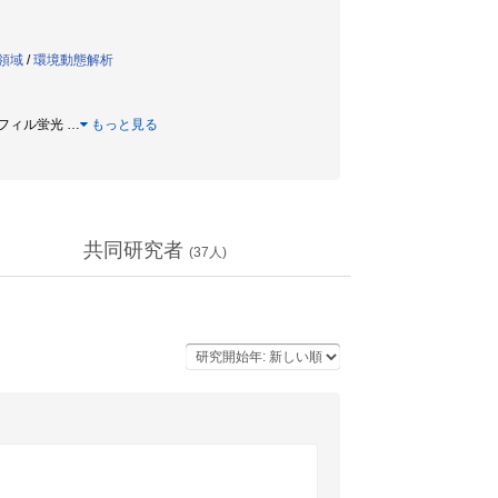
領域
/
環境動態解析
クロロフィル蛍光
…
もっと見る
共同研究者
(
37
人)