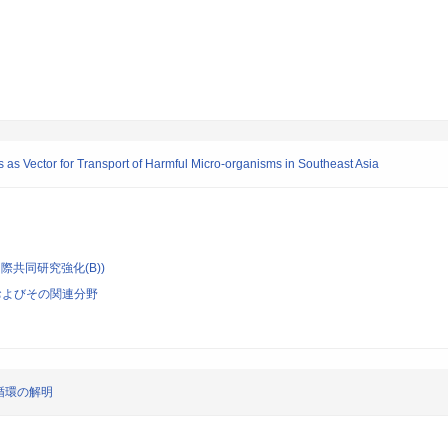
 as Vector for Transport of Harmful Micro-organisms in Southeast Asia
際共同研究強化(B))
およびその関連分野
循環の解明