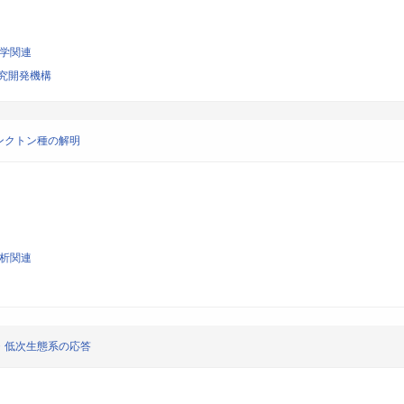
科学関連
究開発機構
ンクトン種の解明
解析関連
・低次生態系の応答