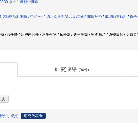
0030:水圏生産科学関連
:環境動態解析関連
/
中区分64:環境保全対策およびその関連分野
/
環境動態解析
/
複合
動物 / 共生藻 / 細胞内共生 / 原生生物 / 紫外線 / 共生生態 / 生物海洋 / 原核藻類 / 
研究成果
(
96
件)
新たな視点
研究代表者