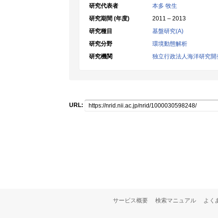
研究代表者
本多 牧生
研究期間 (年度)
2011 – 2013
研究種目
基盤研究(A)
研究分野
環境動態解析
研究機関
独立行政法人海洋研究開
URL:
サービス概要
検索マニュアル
よく