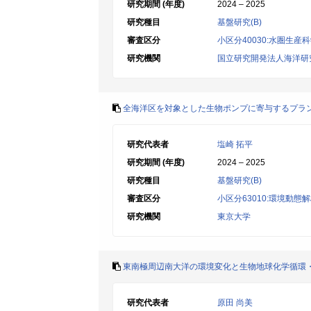
研究期間 (年度)
2024 – 2025
研究種目
基盤研究(B)
審査区分
小区分40030:水圏生産
研究機関
国立研究開発法人海洋研
全海洋区を対象とした生物ポンプに寄与するプラ
研究代表者
塩崎 拓平
研究期間 (年度)
2024 – 2025
研究種目
基盤研究(B)
審査区分
小区分63010:環境動態
研究機関
東京大学
東南極周辺南大洋の環境変化と生物地球化学循環
研究代表者
原田 尚美