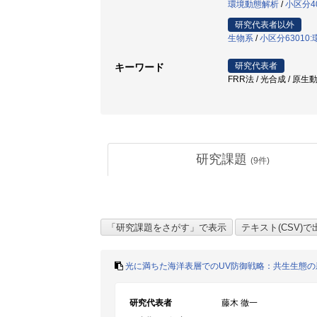
環境動態解析
/
小区分4
研究代表者以外
生物系
/
小区分63010
研究代表者
キーワード
FRR法 / 光合成 / 原生
研究課題
(
9
件)
光に満ちた海洋表層でのUV防御戦略：共生生態の
研究代表者
藤木 徹一