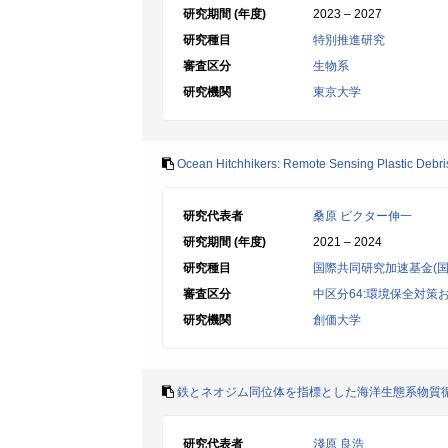
研究期間 (年度)
2023 – 2027
研究種目
特別推進研究
審査区分
生物系
研究機関
東京大学
Ocean Hitchhikers: Remote Sensing Plastic Debris
研究代表者
桑原 ビクター伸一
研究期間 (年度)
2021 – 2024
研究種目
国際共同研究加速基金(国
審査区分
中区分64:環境保全対策
研究機関
創価大学
鉄とネオジム同位体を指標とした海洋生態系物質
研究代表者
淺原 良浩