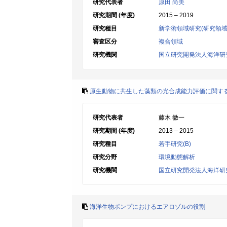
研究代表者
原田 尚美
研究期間 (年度)
2015 – 2019
研究種目
新学術領域研究(研究領域
審査区分
複合領域
研究機関
国立研究開発法人海洋研
原生動物に共生した藻類の光合成能力評価に関す
研究代表者
藤木 徹一
研究期間 (年度)
2013 – 2015
研究種目
若手研究(B)
研究分野
環境動態解析
研究機関
国立研究開発法人海洋研
海洋生物ポンプにおけるエアロゾルの役割