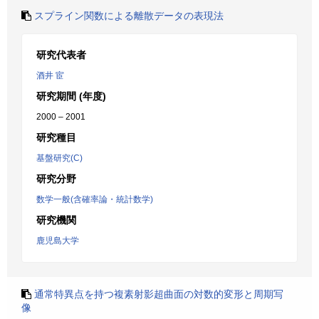
スプライン関数による離散データの表現法
研究代表者
酒井 宦
研究期間 (年度)
2000 – 2001
研究種目
基盤研究(C)
研究分野
数学一般(含確率論・統計数学)
研究機関
鹿児島大学
通常特異点を持つ複素射影超曲面の対数的変形と周期写
像