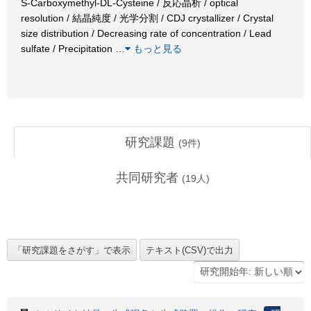
S-Carboxymethyl-DL-Cysteine / 反応晶析 / optical
resolution / 結晶純度 / 光学分割 / CDJ crystallizer / Crystal
size distribution / Decreasing rate of concentration / Lead
sulfate / Precipitation
…
もっと見る
研究課題
(
9
件)
共同研究者
(
19
人)