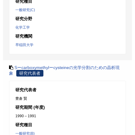
研究種目
一般研究(C)
研究分野
化学工学
研究機関
早稲田大学
Sーcarboxymethylーcysteineの光学分割のための晶析現
象
研究代表者
研究代表者
豊倉 賢
研究期間 (年度)
1990 – 1991
研究種目
一般研究(B)