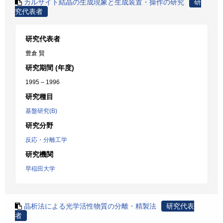
カルサイト結晶の生成現象と生成装置・操作の研究
研
究代表者
研究代表者
豊倉 賢
研究期間 (年度)
1995 – 1996
研究種目
基盤研究(B)
研究分野
反応・分離工学
研究機関
早稲田大学
晶析法による光学活性物質の分離・精製法
研究代表
者